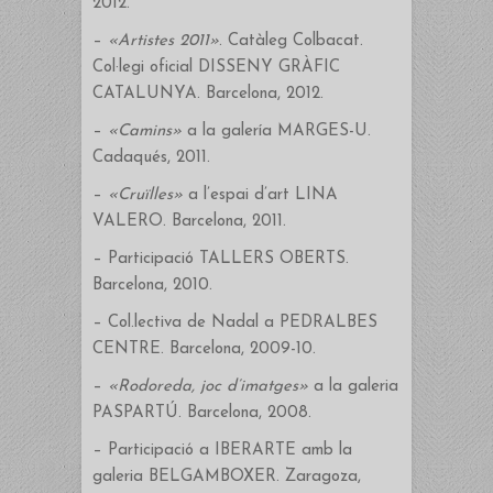
2012.
–
«Artistes 2011»
. Catàleg Colbacat.
Col·legi oficial DISSENY GRÀFIC
CATALUNYA. Barcelona, 2012.
–
«Camins»
a la galería MARGES-U.
Cadaqués, 2011.
–
«Cruïlles»
a l’espai d’art LINA
VALERO. Barcelona, 2011.
– Participació TALLERS OBERTS.
Barcelona, 2010.
– Col.lectiva de Nadal a PEDRALBES
CENTRE. Barcelona, 2009-10.
–
«Rodoreda, joc d’imatges»
a la galeria
PASPARTÚ. Barcelona, 2008.
– Participació a IBERARTE amb la
galeria BELGAMBOXER. Zaragoza,