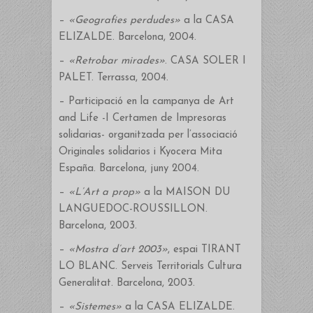
–
«Geografies perdudes»
a la CASA
ELIZALDE. Barcelona, 2004.
–
«Retrobar mirades»
. CASA SOLER I
PALET. Terrassa, 2004.
– Participació en la campanya de Art
and Life -I Certamen de Impresoras
solidarias- organitzada per l’associació
Originales solidarios i Kyocera Mita
España. Barcelona, juny 2004.
–
«L’Art a prop»
a la MAISON DU
LANGUEDOC-ROUSSILLON.
Barcelona, 2003.
–
«Mostra d’art 2003»
, espai TIRANT
LO BLANC. Serveis Territorials Cultura
Generalitat. Barcelona, 2003.
–
«Sistemes»
a la CASA ELIZALDE.