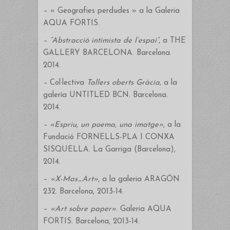
– « Geografies perdudes » a la Galeria
AQUA FORTIS.
–
“Abstracció intimista de l’espai”
, a THE
GALLERY BARCELONA. Barcelona.
2014.
–
Col·lectiva
Tallers oberts Gràcia
, a la
galería UNTITLED BCN. Barcelona.
2014.
–
«
Espriu, un poema, una imatge
»
, a la
Fundació FORNELLS-PLA I CONXA
SISQUELLA. La Garriga (Barcelona),
2014.
–
«X-Mas_Art»
, a la galeria ARAGÓN
232. Barcelona, 2013-14.
–
«Art sobre paper»
. Galeria AQUA
FORTIS. Barcelona, 2013-14.