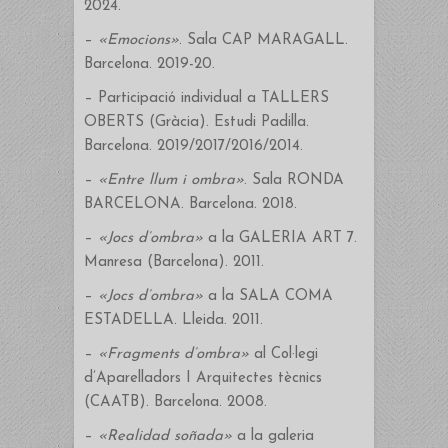
2024.
–
«Emocions»
. Sala CAP MARAGALL.
Barcelona. 2019-20.
– Participació individual a TALLERS
OBERTS (Gràcia). Estudi Padilla.
Barcelona. 2019/2017/2016/2014.
–
«Entre llum i ombra»
. Sala RONDA
BARCELONA. Barcelona. 2018.
–
«Jocs d’ombra»
a la GALERIA ART 7.
Manresa (Barcelona). 2011.
–
«Jocs d’ombra»
a la SALA COMA
ESTADELLA. Lleida. 2011.
–
«Fragments d’ombra»
al Col·legi
d’Aparelladors I Arquitectes tècnics
(CAATB). Barcelona. 2008.
–
«Realidad soñada»
a la galeria