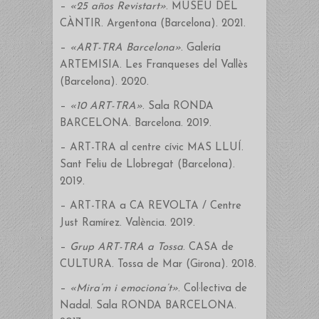
–
«25 años Revistart»
. MUSEU DEL
CÀNTIR. Argentona (Barcelona). 2021.
–
«ART-TRA Barcelona»
. Galería
ARTEMISIA. Les Franqueses del Vallès
(Barcelona). 2020.
–
«10 ART-TRA»
. Sala RONDA
BARCELONA. Barcelona. 2019.
– ART-TRA al centre cívic MAS LLUÍ.
Sant Feliu de Llobregat (Barcelona).
2019.
– ART-TRA a CA REVOLTA / Centre
Just Ramírez. València. 2019.
–
Grup ART-TRA a Tossa
. CASA de
CULTURA. Tossa de Mar (Girona). 2018.
–
«Mira’m i emociona’t»
. Col·lectiva de
Nadal. Sala RONDA BARCELONA.