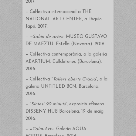
2017.
– Col·lectiva internacional a THE
NATIONAL ART CENTER, a Tòquio.
Japó. 2017.
–
«
Salón de arte
»
. MUSEO GUSTAVO
DE MAEZTU. Estella (Navarra). 2016.
– Col·lectiva contemporània, a la galeria
ABARTIUM. Calldetenes (Barcelona).
2016.
– Col·lectiva “
Tallers oberts Gràcia
”, a la
galeria UNTITLED BCN. Barcelona.
2016.
– “
Síntesi 90 minuts
”, exposició efímera.
DISSENY HUB Barcelona. 19 de maig
2016.
– «
Calm-Art
»
.
Galeria AQUA