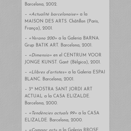
Barcelona, 2002.
–
«Actualité barcelonaise»
a la
MAISON DES ARTS. Châtillon (Paris,
França), 2001.
–
«Verano 200»
a la Galeria BARNA.
Grup BATIK ART. Barcelona, 2001.
–
«Dimensio»
en el CENTRUM VOOR
JONGE KUNST. Gant (Bèlgica), 2001.
–
«Llibres d’artistes»
a la Galeria ESPAI
BLANC. Barcelona, 2001.
– 3ª MOSTRA SANT JORDI ART
ACTUAL a la CASA ELIZALDE.
Barcelona, 2000.
–
«Tendències actuals 99»
a la CASA
ELIZALDE. Barcelona, 2000.
–
«Compac art»
a la Galeria RROSE