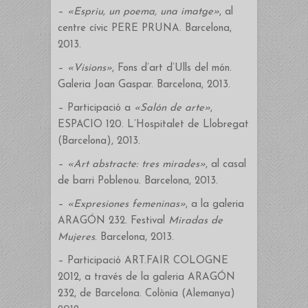
–
«Espriu, un poema, una imatge»
, al
centre cívic PERE PRUNA. Barcelona,
2013.
–
«Visions»
, Fons d’art d’Ulls del món.
Galeria Joan Gaspar. Barcelona, 2013.
– Participació a
«Salón de arte»
,
ESPACIO 120. L’Hospitalet de Llobregat
(Barcelona), 2013.
–
«Art abstracte: tres mirades»
, al casal
de barri Poblenou. Barcelona, 2013.
–
«Expresiones femeninas»
, a la galeria
ARAGÓN 232. Festival
Miradas de
Mujeres
. Barcelona, 2013.
– Participació ART.FAIR COLOGNE
2012, a través de la galeria ARAGÓN
232, de Barcelona. Colònia (Alemanya)