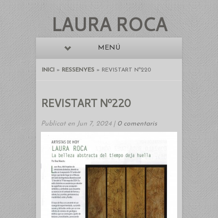
LAURA ROCA
MENÚ
INICI
»
RESSENYES
»
REVISTART Nº220
REVISTART Nº220
Publicat en Jun 7, 2024 |
0 comentaris