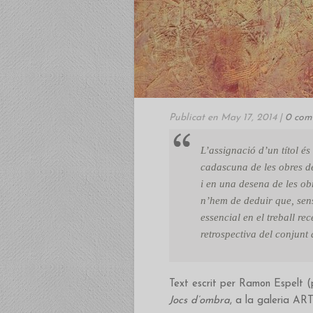
Publicat en May 17, 2014 |
0 com
L’assignació d’un títol é
cadascuna de les obres de 
i en una desena de les ob
n’hem de deduir que, sen
essencial en el treball rec
retrospectiva del conjunt 
Text escrit per Ramon Espelt (p
Jocs d’ombra
, a la galeria AR