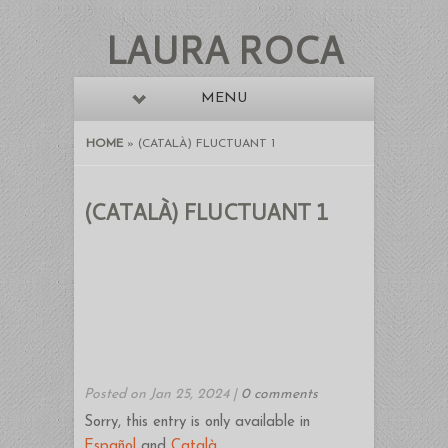
LAURA ROCA
MENU
HOME
»
(CATALÀ) FLUCTUANT 1
(CATALÀ) FLUCTUANT 1
Posted on Jan 25, 2024 |
0 comments
Sorry, this entry is only available in
Español
and
Català
.