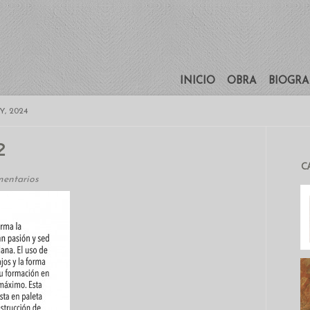
INICIO
OBRA
BIOGRA
, 2024
2
C
mentarios